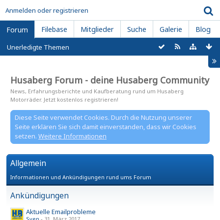
Anmelden oder registrieren
Filebase
Mitglieder
Suche
Galerie
Blog
Forum
Unerledigte Themen
Husaberg Forum - deine Husaberg Community
News, Erfahrungsberichte und Kaufberatung rund um Husaberg
Motorräder. Jetzt kostenlos registrieren!
Diese Seite verwendet Cookies. Durch die Nutzung unserer
Seite erklären Sie sich damit einverstanden, dass wir Cookies
setzen.
Weitere Informationen
Allgemein
Informationen und Ankündigungen rund ums Forum
Ankündigungen
Aktuelle Emailprobleme
Sven
-
31. März 2017