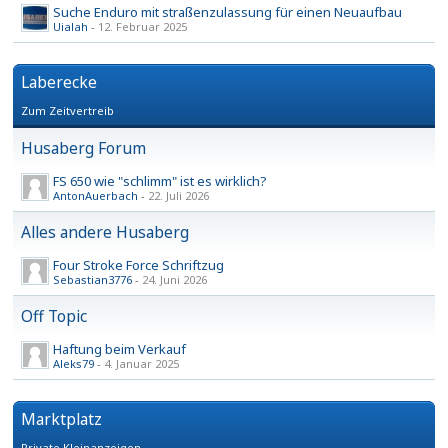
Suche Enduro mit straßenzulassung für einen Neuaufbau
Uialah
-
12. Februar 2025
Laberecke
Zum Zeitvertreib
Husaberg Forum
FS 650 wie "schlimm" ist es wirklich?
AntonAuerbach
-
22. Juli 2026
Alles andere Husaberg
Four Stroke Force Schriftzug
Sebastian3776
-
24. Juni 2026
Off Topic
Haftung beim Verkauf
Aleks79
-
4. Januar 2025
Marktplatz
Private Kleinanzeigen