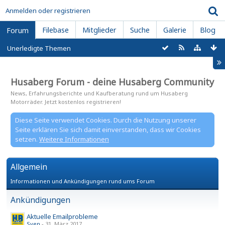
Anmelden oder registrieren
Filebase
Mitglieder
Suche
Galerie
Blog
Forum
Unerledigte Themen
Husaberg Forum - deine Husaberg Community
News, Erfahrungsberichte und Kaufberatung rund um Husaberg
Motorräder. Jetzt kostenlos registrieren!
Diese Seite verwendet Cookies. Durch die Nutzung unserer
Seite erklären Sie sich damit einverstanden, dass wir Cookies
setzen.
Weitere Informationen
Allgemein
Informationen und Ankündigungen rund ums Forum
Ankündigungen
Aktuelle Emailprobleme
Sven
-
31. März 2017