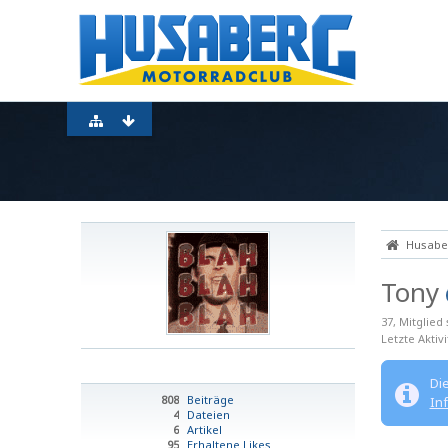
Husaber
Tony
37
Mitglied
Letzte Aktivi
Di
808
Beiträge
In
4
Dateien
6
Artikel
95
Erhaltene Likes