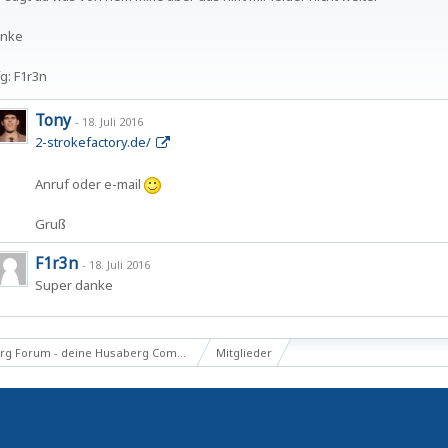
nke
g: F1r3n
Tony
-
18. Juli 2016
2-strokefactory.de/
Anruf oder e-mail
Gruß
F1r3n
-
18. Juli 2016
Super danke
g Forum - deine Husaberg Community
Mitglieder