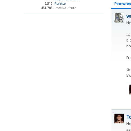
Pinnwan
2.510
Punkte
451.785
Profil-Aufrufe
wo
He
Ic
bl
no
Fr
Gr
Ew
T
He
se