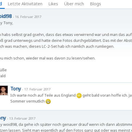
d
Letzte Aktivitäten
Likes
Über mich
Blogs
idl98
-
16. Februar 2017
y Tony,
h habs selbst grad gsehn, dass das etwas verwirrend war und man das auf
oß grad unterwegs und hatte deine Fotos durchgeblättert. Das mit der Absti
ch was machen, dieses LC-2-Set hab ich nämlich auch rumliegen.
eu mich schon, wieder mal was davon zu lesen/sehen.
üße
ald
Tony
-
17. Februar 2017
Ich warte noch auf Teile aus England
geht bald voran hoffe ich. 
Sommer vermutlich
ony
-
13. Februar 2017
y woidl98, da gehe ich später noch genauer drauf wenn ich dann abstim
tzen lassen. Sieht man eigentlich auf den Fotos ganz gut oder was meinst