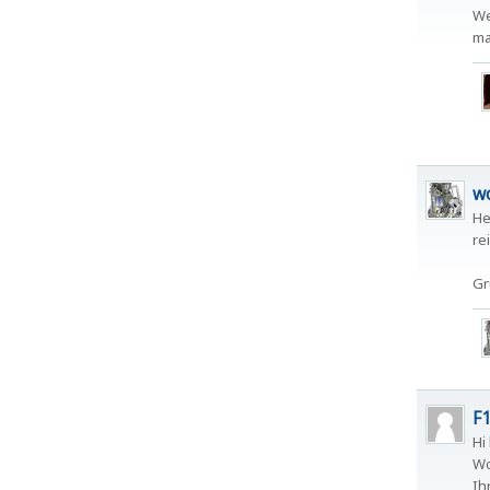
We
ma
wo
He
re
Gr
F
Hi
Wo
Ih