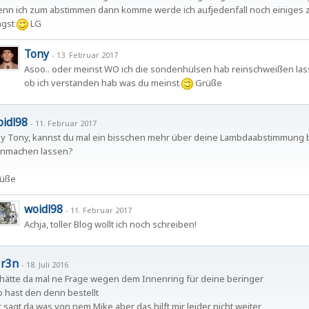
nn ich zum abstimmen dann komme werde ich aufjedenfall noch einiges zu
gst
LG
Tony
-
13. Februar 2017
Asoo.. oder meinst WO ich die sondenhülsen hab reinschweißen lasse
ob ich verstanden hab was du meinst
Grüße
idl98
-
11. Februar 2017
y Tony, kannst du mal ein bisschen mehr über deine Lambdaabstimmung b
inmachen lassen?
üße
woidl98
-
11. Februar 2017
Achja, toller Blog wollt ich noch schreiben!
1r3n
-
18. Juli 2016
 hätte da mal ne Frage wegen dem Innenring für deine beringer
 hast den denn bestellt
r sagt da was von nem Mike aber das hilft mir leider nicht weiter