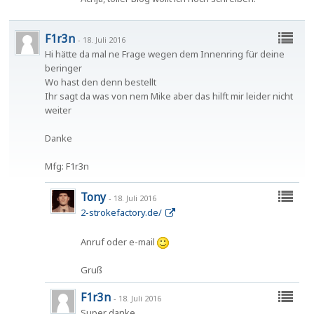
F1r3n
-
18. Juli 2016
Hi hätte da mal ne Frage wegen dem Innenring für deine
beringer
Wo hast den denn bestellt
Ihr sagt da was von nem Mike aber das hilft mir leider nicht
weiter
Danke
Mfg: F1r3n
Tony
-
18. Juli 2016
2-strokefactory.de/
Anruf oder e-mail
Gruß
F1r3n
-
18. Juli 2016
Super danke