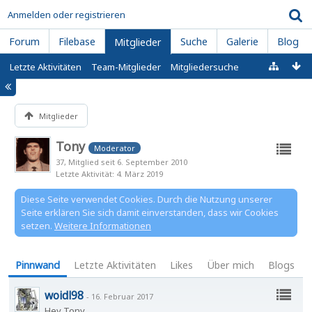
Anmelden oder registrieren
Forum
Filebase
Suche
Galerie
Blog
Mitglieder
Letzte Aktivitäten
Team-Mitglieder
Mitgliedersuche
Mitglieder
Tony
Moderator
37
Mitglied seit 6. September 2010
Letzte Aktivität
4. März 2019
Diese Seite verwendet Cookies. Durch die Nutzung unserer
Seite erklären Sie sich damit einverstanden, dass wir Cookies
setzen.
Weitere Informationen
Pinnwand
Letzte Aktivitäten
Likes
Über mich
Blogs
woidl98
-
16. Februar 2017
Hey Tony,