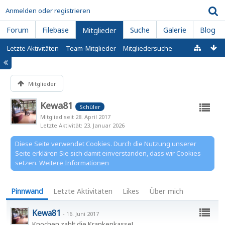
Anmelden oder registrieren
Forum
Filebase
Suche
Galerie
Blog
Mitglieder
Letzte Aktivitäten
Team-Mitglieder
Mitgliedersuche
Mitglieder
Kewa81
Schüler
Mitglied seit 28. April 2017
Letzte Aktivität
23. Januar 2026
Diese Seite verwendet Cookies. Durch die Nutzung unserer
Seite erklären Sie sich damit einverstanden, dass wir Cookies
setzen.
Weitere Informationen
Pinnwand
Letzte Aktivitäten
Likes
Über mich
Kewa81
-
16. Juni 2017
Knochen zahlt die Krankenkasse!