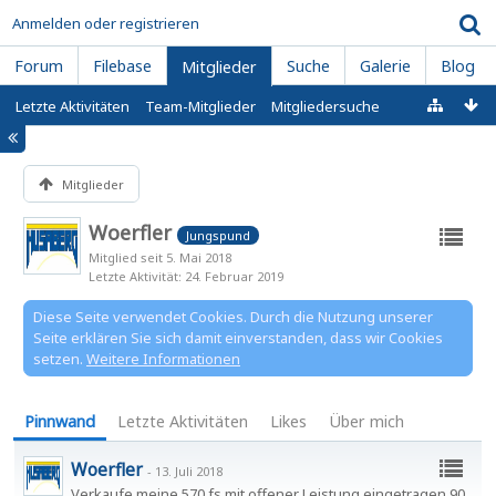
Anmelden oder registrieren
Forum
Filebase
Suche
Galerie
Blog
Mitglieder
Letzte Aktivitäten
Team-Mitglieder
Mitgliedersuche
Mitglieder
Woerfler
Jungspund
Mitglied seit 5. Mai 2018
Letzte Aktivität
24. Februar 2019
Diese Seite verwendet Cookies. Durch die Nutzung unserer
Seite erklären Sie sich damit einverstanden, dass wir Cookies
setzen.
Weitere Informationen
Pinnwand
Letzte Aktivitäten
Likes
Über mich
Woerfler
-
13. Juli 2018
Verkaufe meine 570 fs mit offener Leistung eingetragen 90