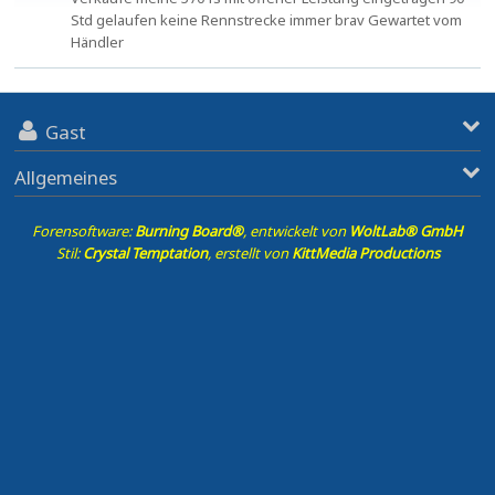
Std gelaufen keine Rennstrecke immer brav Gewartet vom
Händler
Gast
Allgemeines
Forensoftware:
Burning Board®
, entwickelt von
WoltLab® GmbH
Stil:
Crystal Temptation
, erstellt von
KittMedia Productions