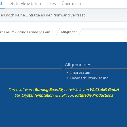
d
Letzte Aktivitäten
Likes
Über mich
en noch keine Einträge an der Pinnwand verfasst.
g Forum - deine Husaberg Community
Mitglieder
Allgemeines
Impressum
Datenschutzerklärung
Forensoftware:
Burning Board®
, entwickelt von
WoltLab® GmbH
Stil:
Crystal Temptation
, erstellt von
KittMedia Productions