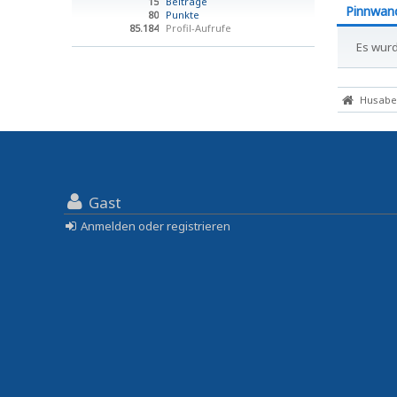
15
Beiträge
Pinnwan
80
Punkte
85.184
Profil-Aufrufe
Es wurd
Husaber
Gast
Anmelden oder registrieren