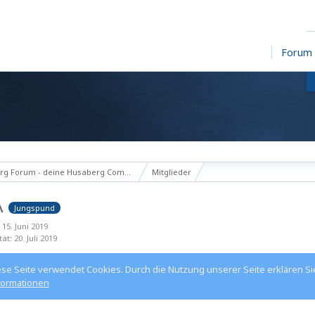
Forum
g Forum - deine Husaberg Community
Mitglieder
A
Jungspund
 15. Juni 2019
tät
20. Juli 2019
ese Seite verwendet Cookies. Durch die Nutzung unserer Seite erklären Si
formationen