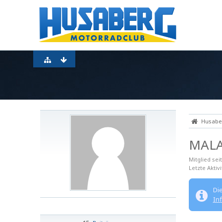
Husaber
MAL
Mitglied seit
Letzte Aktivi
Di
In