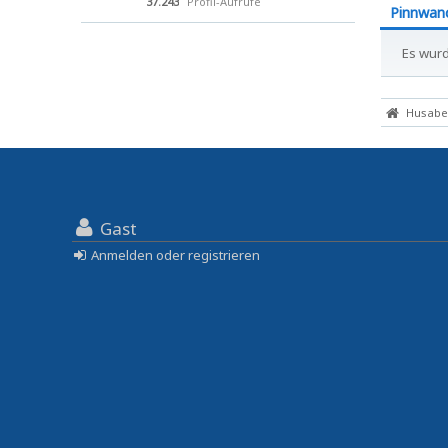
37.243
Profil-Aufrufe
Pinnwan
Es wurd
Husaber
Gast
Anmelden oder registrieren