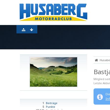
Husaber
Bast
Mitglied seit
Letzte Aktivi
Di
In
1
Beiträge
5
Punkte