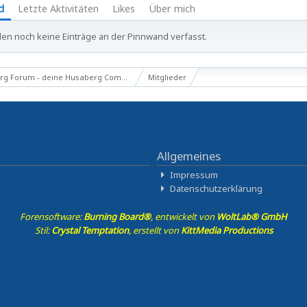
d
Letzte Aktivitäten
Likes
Über mich
en noch keine Einträge an der Pinnwand verfasst.
g Forum - deine Husaberg Community
Mitglieder
Allgemeines
Impressum
Datenschutzerklärung
Forensoftware:
Burning Board®
, entwickelt von
WoltLab® GmbH
Stil:
Crystal Temptation
, erstellt von
KittMedia Productions