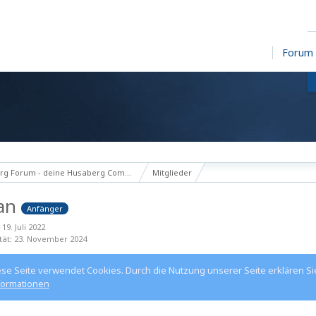
Forum
g Forum - deine Husaberg Community
Mitglieder
jan
Anfänger
 19. Juli 2022
tät
23. November 2024
ese Seite verwendet Cookies. Durch die Nutzung unserer Seite erklären Si
formationen