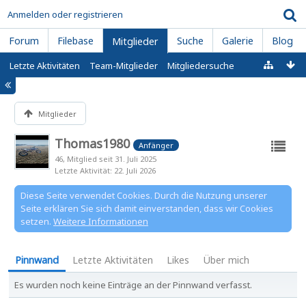
Anmelden oder registrieren
Forum
Filebase
Suche
Galerie
Blog
Mitglieder
Letzte Aktivitäten
Team-Mitglieder
Mitgliedersuche
Mitglieder
Thomas1980
Anfänger
46
Mitglied seit 31. Juli 2025
Letzte Aktivität
22. Juli 2026
Diese Seite verwendet Cookies. Durch die Nutzung unserer
Seite erklären Sie sich damit einverstanden, dass wir Cookies
setzen.
Weitere Informationen
Pinnwand
Letzte Aktivitäten
Likes
Über mich
Es wurden noch keine Einträge an der Pinnwand verfasst.