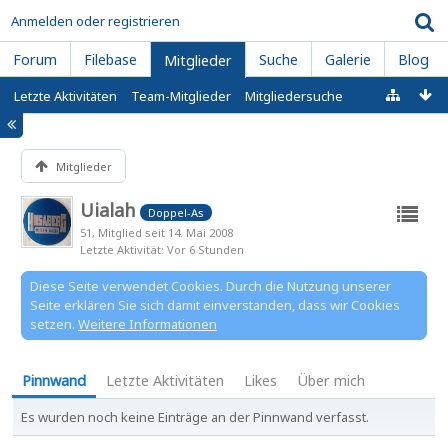
Anmelden oder registrieren
Forum
Filebase
Suche
Galerie
Blog
Mitglieder
Letzte Aktivitäten
Team-Mitglieder
Mitgliedersuche
Mitglieder
Uialah
Doppel-As
51
Mitglied seit 14. Mai 2008
Letzte Aktivität
Vor 6 Stunden
Diese Seite verwendet Cookies. Durch die Nutzung unserer
Seite erklären Sie sich damit einverstanden, dass wir Cookies
setzen.
Weitere Informationen
Pinnwand
Letzte Aktivitäten
Likes
Über mich
Es wurden noch keine Einträge an der Pinnwand verfasst.