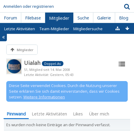
Anmelden oder registrieren
Forum
Filebase
Suche
Galerie
Blog
Mitglieder
Letzte Aktivitäten
Team-Mitglieder
Mitgliedersuche
Mitglieder
Uialah
Doppel-As
51
Mitglied seit 14. Mai 2008
Letzte Aktivität
Gestern, 05:43
Diese Seite verwendet Cookies. Durch die Nutzung unserer
Seite erklären Sie sich damit einverstanden, dass wir Cookies
setzen.
Weitere Informationen
Pinnwand
Letzte Aktivitäten
Likes
Über mich
Es wurden noch keine Einträge an der Pinnwand verfasst.