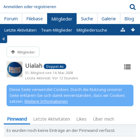
Anmelden oder registrieren
Forum
Filebase
Suche
Galerie
Blog
Mitglieder
Letzte Aktivitäten
Team-Mitglieder
Mitgliedersuche
Mitglieder
Uialah
Doppel-As
51
Mitglied seit 14. Mai 2008
Letzte Aktivität
Vor 12 Stunden
Diese Seite verwendet Cookies. Durch die Nutzung unserer
Seite erklären Sie sich damit einverstanden, dass wir Cookies
setzen.
Weitere Informationen
Pinnwand
Letzte Aktivitäten
Likes
Über mich
Es wurden noch keine Einträge an der Pinnwand verfasst.