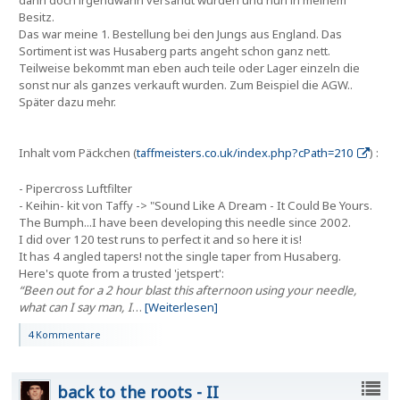
dann doch irgendwann versandt wurden und nun in meinem
Besitz.
Das war meine 1. Bestellung bei den Jungs aus England. Das
Sortiment ist was Husaberg parts angeht schon ganz nett.
Teilweise bekommt man eben auch teile oder Lager einzeln die
sonst nur als ganzes verkauft wurden. Zum Beispiel die AGW..
Später dazu mehr.
Inhalt vom Päckchen (
taffmeisters.co.uk/index.php?cPath=210
) :
- Pipercross Luftfilter
- Keihin- kit von Taffy -> "
Sound Like A Dream - It Could Be Yours.
The Bumph...I have been developing this needle since 2002.
I did over 120 test runs to perfect it and so here it is!
It has 4 angled tapers! not the single taper from Husaberg.
Here's quote from a trusted 'jetspert':
“Been out for a 2 hour blast this afternoon using your needle,
what can I say man, I
…
[Weiterlesen]
4 Kommentare
back to the roots - II