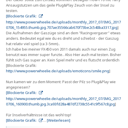
Ansaugstutzen um das geile Plug&Play Zeuch von der Insel zu
testen.
[Blockierte Grafik:
http://www.powerwheelie.de/uploads/monthly_2017_07/IMG_2017
0706_154955.thumb.jpg.707ae35566cab670f73be2c540ba3317.jpg
]
Die Aufnahmen der Gaszüge sind an dem "Racingvergaser" etwas
anders. Bedeutet egal wie du es dreht und schiebst - der Gaszug
hat relativ viel spiel (ca 3-5mm)..
Ich habe bei meiner FX450 von 2011 damals auch nur einen Zug
benutzt was immer super funzte.. Also Hier auch mal testen. Bisher
fühlt sich Gas super an. Kein Spiel mehr und es flutscht ordentlich
[Blockierte Grafik:
http://www.powerwheelie.de/uploads/emoticons/smile.png
]
Nun kamen wir zu dem Moment: Passt der Pilz so Plug&Play wie
angepriesen?
[Blockierte Grafik:
http://www.powerwheelie.de/uploads/monthly_2017_07/IMG_2017
0706_160900.thumb.jpg.3ca93fd28a487df2738c5541c9f567c8.jpg
]
Für Inselverhältnisse ist das wohl top!
[Blockierte Grafik:
…
[Weiterlesen]