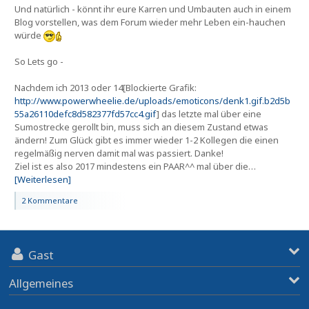
Und natürlich - könnt ihr eure Karren und Umbauten auch in einem
Blog vorstellen, was dem Forum wieder mehr Leben ein-hauchen
würde
So Lets go -
Nachdem ich 2013 oder 14[Blockierte Grafik:
http://www.powerwheelie.de/uploads/emoticons/denk1.gif.b2d5b
55a26110defc8d582377fd57cc4.gif
] das letzte mal über eine
Sumostrecke gerollt bin, muss sich an diesem Zustand etwas
ändern! Zum Glück gibt es immer wieder 1-2 Kollegen die einen
regelmäßig nerven damit mal was passiert. Danke!
Ziel ist es also 2017 mindestens ein PAAR^^ mal über die…
[Weiterlesen]
2 Kommentare
Gast
Allgemeines