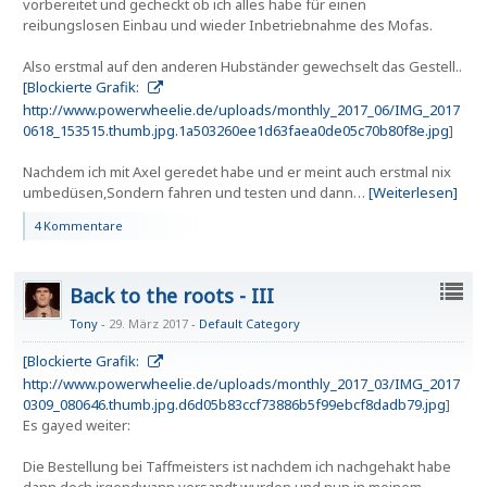
vorbereitet und gecheckt ob ich alles habe für einen
reibungslosen Einbau und wieder Inbetriebnahme des Mofas.
Also erstmal auf den anderen Hubständer gewechselt das Gestell..
[Blockierte Grafik:
http://www.powerwheelie.de/uploads/monthly_2017_06/IMG_2017
0618_153515.thumb.jpg.1a503260ee1d63faea0de05c70b80f8e.jpg
]
Nachdem ich mit Axel geredet habe und er meint auch erstmal nix
umbedüsen,Sondern fahren und testen und dann…
[Weiterlesen]
4 Kommentare
Back to the roots - III
Tony
29. März 2017
-
Default Category
[Blockierte Grafik:
http://www.powerwheelie.de/uploads/monthly_2017_03/IMG_2017
0309_080646.thumb.jpg.d6d05b83ccf73886b5f99ebcf8dadb79.jpg
]
Es gayed weiter:
Die Bestellung bei Taffmeisters ist nachdem ich nachgehakt habe