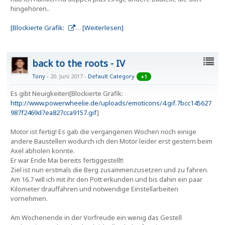
hingehören..
[Blockierte Grafik:
…
[Weiterlesen]
back to the roots - IV
Tony
20. Juni 2017
-
Default Category
+1
Es gibt Neuigkeiten[Blockierte Grafik:
http://www.powerwheelie.de/uploads/emoticons/4.gif.7bcc145627
987f2469d7ea827cca9157.gif
]
Motor ist fertig! Es gab die vergangenen Wochen noch einige
andere Baustellen wodurch ich den Motor leider erst gestern beim
Axel abholen konnte.
Er war Ende Mai bereits fertiggestellt!
Ziel ist nun erstmals die Berg zusammenzusetzen und zu fahren.
Am 16.7 will ich mit ihr den Pott erkunden und bis dahin ein paar
Kilometer drauffahren und notwendige Einstellarbeiten
vornehmen.
Am Wochenende in der Vorfreude ein wenig das Gestell