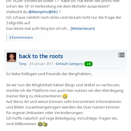
Ein 16,5er Vorderrad sowie 17" habe ich. Hat einer der profis hier
schon die 16" in Verbindung mit dem Michelin ausprobiert?
Vielleicht du
@Memphis@MG
?
Ich schaue nämlich nach slicks und da kam nicht nur die Frage der
Zollgröße auf.
Das letzte mal aufn Ring bin ich ich…
[Weiterlesen]
3 Kommentare
back to the roots
Tony
24. Januar 2017
-
Default Category
+9
So liebe Kollegen und Freunde der Bergfraktion,
da wir nun die Möglichkeit haben Blogs und Artikel zu verfassen,
möchte ich die Plattform nun auch hier nutzen um den Werdegang
meiner Berg zu dokumentieren
Auf diese Art und weise können sehr konzentriert Informationen
und Bilder zusammengetragen werden die User nutzen können
für eigene Umbauten oder Veränderungen.
Ich hoffe natürlich auf rege Beteiligung. Vorschläge. Fragen etc.
sind Willkommen.