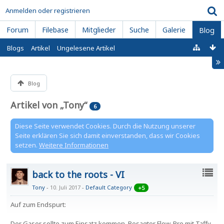
Anmelden oder registrieren
Forum
Filebase
Mitglieder
Suche
Galerie
Blog
Blogs
Artikel
Ungelesene Artikel
Blog
Artikel von „Tony“
6
Diese Seite verwendet Cookies. Durch die Nutzung unserer
Seite erklären Sie sich damit einverstanden, dass wir Cookies
setzen.
Weitere Informationen
back to the roots - VI
Tony
10. Juli 2017
-
Default Category
+5
Auf zum Endspurt:
Der Gaser sollte zum Einsatz kommen. Besagter Flow-Pro mit Taffy