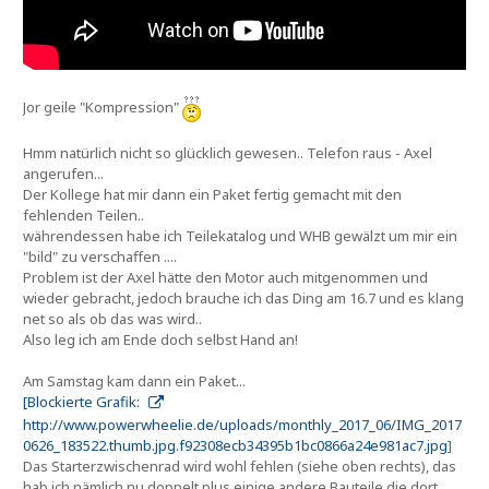
Jor geile "Kompression"
Hmm natürlich nicht so glücklich gewesen.. Telefon raus - Axel
angerufen...
Der Kollege hat mir dann ein Paket fertig gemacht mit den
fehlenden Teilen..
währendessen habe ich Teilekatalog und WHB gewälzt um mir ein
"bild" zu verschaffen ....
Problem ist der Axel hätte den Motor auch mitgenommen und
wieder gebracht, jedoch brauche ich das Ding am 16.7 und es klang
net so als ob das was wird..
Also leg ich am Ende doch selbst Hand an!
Am Samstag kam dann ein Paket...
[Blockierte Grafik:
http://www.powerwheelie.de/uploads/monthly_2017_06/IMG_2017
0626_183522.thumb.jpg.f92308ecb34395b1bc0866a24e981ac7.jpg
]
Das Starterzwischenrad wird wohl fehlen (siehe oben rechts), das
hab ich nämlich nu doppelt plus einige andere Bauteile die dort