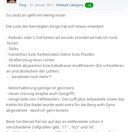
Tony
31. Januar 2017
-
Default Category
+2
So Leutz es geht ein wenig voran.
Die Liste der benötigten Dinge hat sich etwas erweitert.
- Radsatz oder 5 Zoll hinterrad einzeln (Vorderrad hab ich noch
16,5er)
- Slicks
- hässliches bzw. funktionales Dekor bzw. Plastiks
- Straßenzeug muss runter
- Elektrik abspecken bzw Kabelbaum modifizieren (für schnelleres
an und abstecken der Lichter)
- ... bestimmt noch mehr?!
- Motorhalterung (jetzige ist gerissen)
- neuer Gaszug (maybe auch Gasgriff)
- einige teile von Taffmeisters : Der Luffi plus Anbauteile sowie das
Keihin Kit (Die Nadel wurde wohl extra für die Berg aufn Dyno
abgestimmt - würd ich gern testen)
Beim Vorderrad fiel mir auf das es mittlerweile schon 3
verschiedene Zollgrößen gibt.. 17 " , 16,5" und 16".