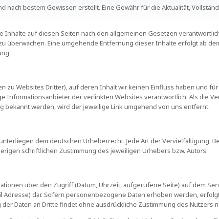
nd nach bestem Gewissen erstellt. Eine Gewähr für die Aktualität, Vollständ
e Inhalte auf diesen Seiten nach den allgemeinen Gesetzen verantwortlich,
zu überwachen. Eine umgehende Entfernung dieser Inhalte erfolgt ab dem
ung.
n zu Websites Dritter), auf deren Inhalt wir keinen Einfluss haben und 
ilige Informationsanbieter der verlinkten Websites verantwortlich. Als di
g bekannt werden, wird der jeweilige Link umgehend von uns entfernt.
 unterliegen dem deutschen Urheberrecht. Jede Art der Vervielfältigung, B
rigen schriftlichen Zustimmung des jeweiligen Urhebers bzw. Autors.
tionen über den Zugriff (Datum, Uhrzeit, aufgerufene Seite) auf dem Ser
l Adresse) dar. Sofern personenbezogene Daten erhoben werden, erfolgt 
 der Daten an Dritte findet ohne ausdrückliche Zustimmung des Nutzers nic