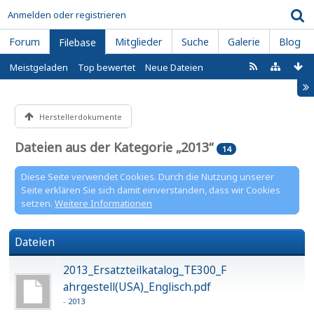
Anmelden oder registrieren
Forum
Mitglieder
Suche
Galerie
Blog
Filebase
Meistgeladen
Top bewertet
Neue Dateien
Herstellerdokumente
Dateien aus der Kategorie „2013“
14
Diese Seite verwendet Cookies. Durch die Nutzung unserer
Seite erklären Sie sich damit einverstanden, dass wir Cookies
setzen.
Weitere Informationen
Dateien
2013_Ersatzteilkatalog_TE300_F​
ahrgestell(USA)_Englisch.pdf
2013