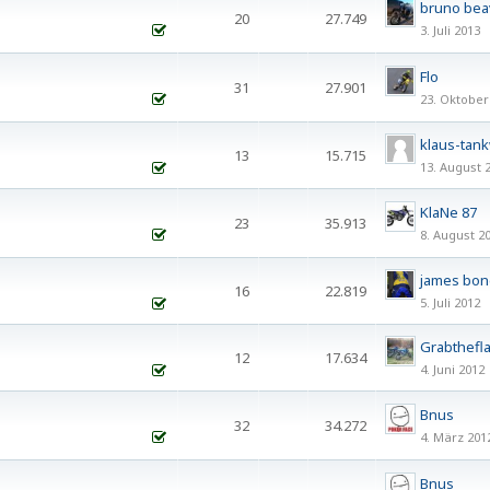
bruno bea
20
27.749
3. Juli 2013
1
2
Flo
31
27.901
23. Oktober
1
2
klaus-tank
13
15.715
13. August 
KlaNe 87
23
35.913
8. August 2
1
2
james bon
16
22.819
5. Juli 2012
Grabthefl
12
17.634
4. Juni 2012
Bnus
32
34.272
4. März 201
1
2
Bnus