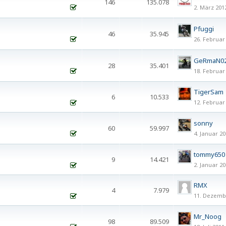
146
135.078
2. März 201
1
2
3
…
8
Pfuggi
46
35.945
26. Februar
1
2
3
GeRmaN0
28
35.401
18. Februar
1
2
TigerSam
6
10.533
12. Februar
sonny
60
59.997
4. Januar 20
1
2
3
4
tommy650
9
14.421
2. Januar 20
RMX
4
7.979
11. Dezemb
Mr_Noog
98
89.509