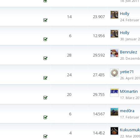
18. Juli 2011
1
2
3
4
5
Holly
14
23.907
24. Februar
Holly
6
12.956
30. Januar 
Benrulez
28
29.592
20. Dezemb
1
2
yetie71
24
27.435
26. April 20
1
2
MXmartin
20
29.755
17. März 20
1
2
med0ra
6
14.567
17. Februar
Kukusmuk
4
14.452
22. Mai 200