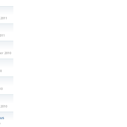
 2011
2011
er 2010
10
10
 2010
us
9