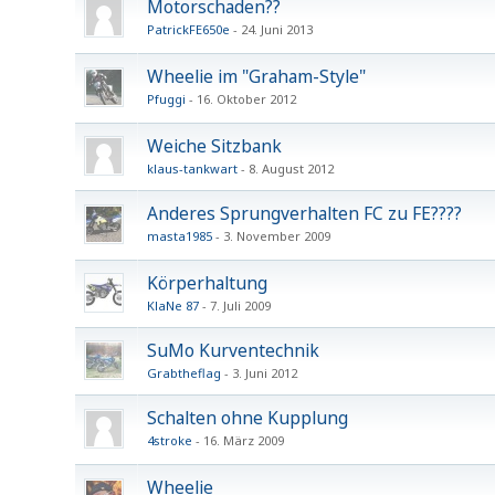
Motorschaden??
PatrickFE650e
24. Juni 2013
Wheelie im "Graham-Style"
Pfuggi
16. Oktober 2012
Weiche Sitzbank
klaus-tankwart
8. August 2012
Anderes Sprungverhalten FC zu FE????
masta1985
3. November 2009
Körperhaltung
KlaNe 87
7. Juli 2009
SuMo Kurventechnik
Grabtheflag
3. Juni 2012
Schalten ohne Kupplung
4stroke
16. März 2009
Wheelie