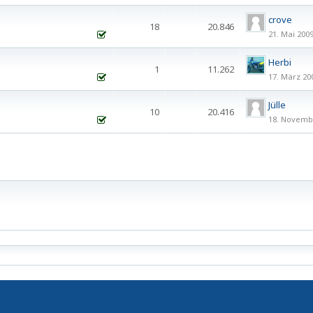
crove
18
20.846
21. Mai 200
Herbi
1
11.262
17. März 20
Jülle
10
20.416
18. Novemb