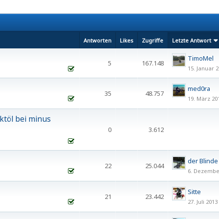
Antworten
Likes
Zugriffe
Letzte Antwort
TimoMel
5
167.148
15. Januar 
med0ra
35
48.757
19. März 20
1
2
töl bei minus
0
3.612
der Blinde
22
25.044
6. Dezembe
1
2
Sitte
21
23.442
27. Juli 2013
1
2