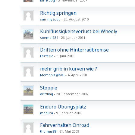
Mr_Noog
3. November 2007
Richtig springen
sammy2ooo
26. August 2010
Kühlflüssigkeitsverlust bei Wheely
soembi784
26. Januar 2011
Driften ohne Hinterradbremse
Eszterle
3. Juni 2010
mehr grib in kurven wie ?
Memphis@MG
4. April 2010
Stoppie
driftling
20. September 2007
Enduro Übungsplatz
med0ra
9. Februar 2010
Fahrverhalten Onroad
thomas89
21. Mai 2009