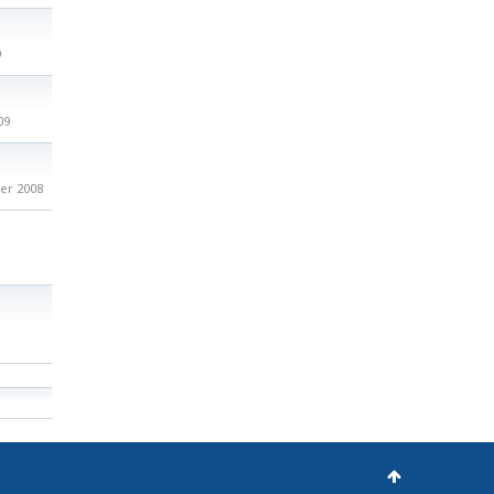
9
09
er 2008