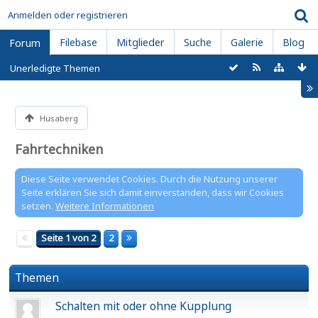
Anmelden oder registrieren
Filebase
Mitglieder
Suche
Galerie
Blog
Forum
Unerledigte Themen
Husaberg
Fahrtechniken
Diese Seite verwendet Cookies. Durch die Nutzung unserer
Seite erklären Sie sich damit einverstanden, dass wir Cookies
setzen.
Weitere Informationen
Seite 1 von 2
2
Themen
Schalten mit oder ohne Kupplung