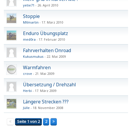
yetie71
26. April 2010
Stoppie
MXmartin
17. März 2010
Enduro Übungsplatz
med0ra
17. Februar 2010
Fahrverhalten Onroad
Kukusmukus
22. Mai 2009
Warmfahren
crove
21. Mai 2009
Übersetzung / Drehzahl
Herbi
17. März 2009
Längere Strecken ???
Jülle
18. November 2008
Seite 1 von 2
2