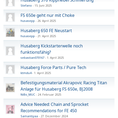
Husaberg 570 Kipphebel Schmierung
Stefano
15. Juni 2025
FS 650e geht nur mit Choke
husasepp
26. April 2025
Husaberg 650 FE Neustart
husasepp
21. April 2025
Husaberg Kickstarterwelle noch
funktionsfähig?
sebastian070167
1. April 2025
Husaberg Force Parts / Pure Tech
ktmdu4
1. April 2025
Befestigungsmaterial Akrapovic Racing Titan
Anlage für Husaberg FS 650e, BJ2008
NiBo_MUC
24. Februar 2025
Advice Needed: Chain and Sprocket
Recommendations for FE 450
Samantiyaa
27. Dezember 2024