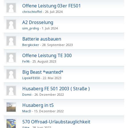
Offene Leistung 03er FE501
chrischtoffel
26. Juli 2024
A2 Drosselung
sim_prdng
1. Juli 2024
Batterie ausbauen
Bergkicker
28. September 2023
Offene Leistung TE 300
Fe96
25. August 2023
Big Beast *wanted*
LipskiFE650
22. Mai 2023
Husaberg FE 501 2003 ( Straße )
Domii
26. Dezember 2022
Husaberg in t5
MacD
15. Dezember 2022
570 Offroad-Urlaubstauglichkeit
Sitte
28. Juni 2022