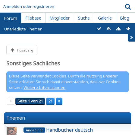
Anmelden oder registrieren
Filebase
Mitglieder
Suche
Galerie
Blog
Forum
Unerledigte Themen
Husaberg
Sonstiges Sachliches
Diese Seite verwendet Cookies. Durch die Nutzung unserer
Seite erklären Sie sich damit einverstanden, dass wir Cookies
setzen.
Weitere Informationen
Seite 1 von 21
21
Themen
Handbücher deutsch
Angepinnt