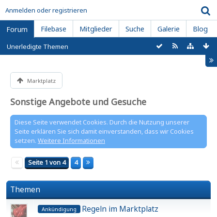
Anmelden oder registrieren
Filebase
Mitglieder
Suche
Galerie
Blog
Forum
Unerledigte Themen
Marktplatz
Sonstige Angebote und Gesuche
Diese Seite verwendet Cookies. Durch die Nutzung unserer
Seite erklären Sie sich damit einverstanden, dass wir Cookies
setzen.
Weitere Informationen
Seite 1 von 4
4
Themen
Regeln im Marktplatz
Ankündigung