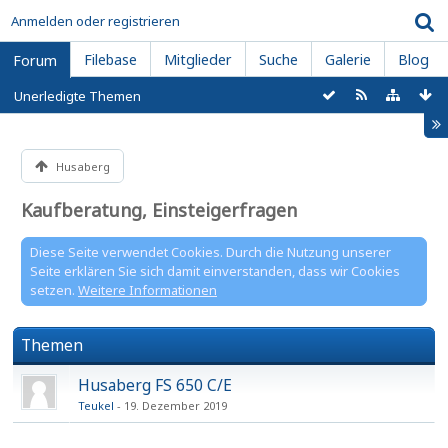
Anmelden oder registrieren
Filebase
Mitglieder
Suche
Galerie
Blog
Forum
Unerledigte Themen
Husaberg
Kaufberatung, Einsteigerfragen
Diese Seite verwendet Cookies. Durch die Nutzung unserer
Seite erklären Sie sich damit einverstanden, dass wir Cookies
setzen.
Weitere Informationen
Themen
Husaberg FS 650 C/E
Teukel
19. Dezember 2019