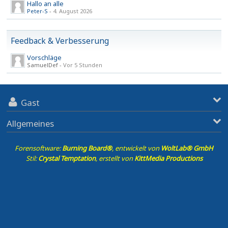
Hallo an alle
Peter-S
-
4. August 2026
Feedback & Verbesserung
Vorschläge
SamuelDef -
Vor 5 Stunden
Gast
Allgemeines
Forensoftware:
Burning Board®
, entwickelt von
WoltLab® GmbH
Stil:
Crystal Temptation
, erstellt von
KittMedia Productions