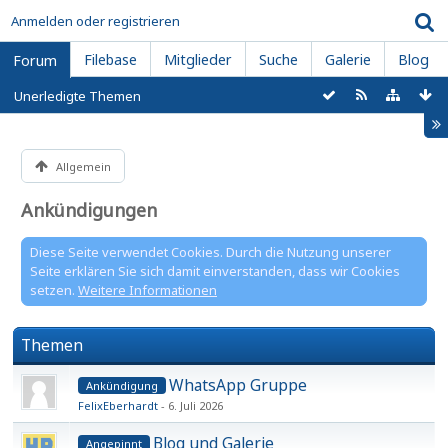
Anmelden oder registrieren
Filebase
Mitglieder
Suche
Galerie
Blog
Forum
Unerledigte Themen
Allgemein
Ankündigungen
Diese Seite verwendet Cookies. Durch die Nutzung unserer
Seite erklären Sie sich damit einverstanden, dass wir Cookies
setzen.
Weitere Informationen
Themen
WhatsApp Gruppe
Ankündigung
FelixEberhardt
6. Juli 2026
Blog und Galerie
Angepinnt