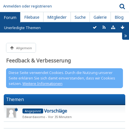
Anmelden oder registrieren
Filebase
Mitglieder
Suche
Galerie
Blog
Forum
Unerledigte Themen
Allgemein
Feedback & Verbesserung
Diese Seite verwendet Cookies. Durch die Nutzung unserer
Seite erklären Sie sich damit einverstanden, dass wir Cookies
setzen.
Weitere Informationen
Themen
Vorschläge
Angepinnt
Edwardaxomo
Vor 35 Minuten