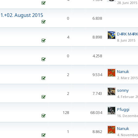
28. Juni 2015
1.+02. August 2015
0
6.838
D4RK M4R
4
8.898
8. Juni 2015
0
4.258
Nanuk
2
9.534
2. März 2015
sonny
2
7.743
4. Februar 2
Pfuggi
128
68.034
16. Dezembe
1
2
3
…
7
Nanuk
1
8.862
4. November