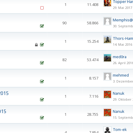
Topper Har
1
11.408
29. Mai 2017
Memphis
90
58.866
30. Septemb
1
2
3
4
5
Thors-Ha
1
15.254
14. Mai 2016
med0ra
82
53.474
26. April 201
1
2
3
4
5
mehmed
1
8.157
3. Dezember
2015
Nanuk
1
7.116
29. Oktober 
015
Nanuk
1
28.755
15. Septemb
Tom-ek
4
7.954