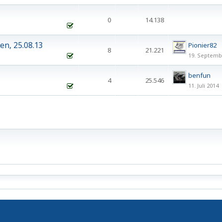
0
14.138
en, 25.08.13
Pionier82
8
21.221
19. Septemb
benfun
4
25.546
11. Juli 2014