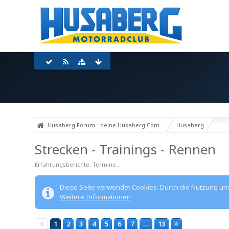
Husaberg Forum - deine Husaberg Community
Husaberg
Strecken - Trainings - Rennen
Erfahrungsberichte, Termine...
Diese Seite verwendet Cookies. Durch die Nutzung unse
Weitere Informationen
1
2
3
4
5
6
7
…
13