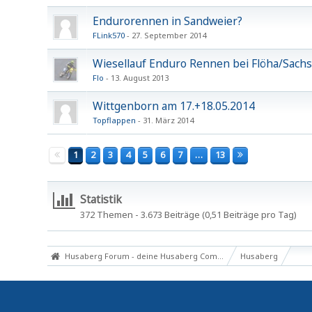
Endurorennen in Sandweier?
FLink570
27. September 2014
Wiesellauf Enduro Rennen bei Flöha/Sachs
Flo
13. August 2013
Wittgenborn am 17.+18.05.2014
Topflappen
31. März 2014
1
2
3
4
5
6
7
…
13
Statistik
372 Themen - 3.673 Beiträge (0,51 Beiträge pro Tag)
Husaberg Forum - deine Husaberg Community
Husaberg