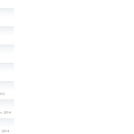
K
015
r 2014
 2014