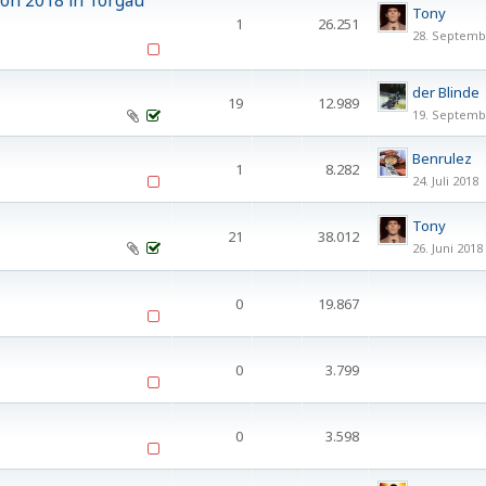
on 2018 in Torgau
Tony
1
26.251
28. Septemb
der Blinde
19
12.989
19. Septemb
Benrulez
1
8.282
24. Juli 2018
Tony
21
38.012
26. Juni 2018
1
2
0
19.867
0
3.799
0
3.598