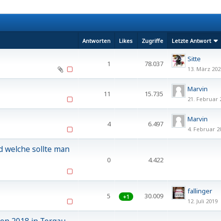
Antworten
Likes
Zugriffe
Letzte Antwort
Sitte
1
78.037
13. März 202
Marvin
11
15.735
21. Februar 
Marvin
4
6.497
4. Februar 2
 welche sollte man
0
4.422
fallinger
5
30.009
+1
12. Juli 2019