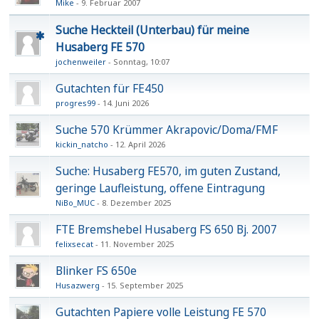
Mike
9. Februar 2007
Suche Heckteil (Unterbau) für meine
Husaberg FE 570
jochenweiler
Sonntag, 10:07
Gutachten für FE450
progres99
14. Juni 2026
Suche 570 Krümmer Akrapovic/Doma/FMF
kickin_natcho
12. April 2026
Suche: Husaberg FE570, im guten Zustand,
geringe Laufleistung, offene Eintragung
NiBo_MUC
8. Dezember 2025
FTE Bremshebel Husaberg FS 650 Bj. 2007
felixsecat
11. November 2025
Blinker FS 650e
Husazwerg
15. September 2025
Gutachten Papiere volle Leistung FE 570