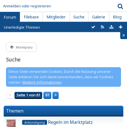
Anmelden oder registrieren
Filebase
Mitglieder
Suche
Galerie
Blog
Forum
Unerledigte Themen
Marktplatz
Suche
Diese Seite verwendet Cookies. Durch die Nutzung unserer
Seite erklären Sie sich damit einverstanden, dass wir Cookies
setzen.
Weitere Informationen
Seite 1 von 61
61
Themen
Regeln im Marktplatz
Ankündigung