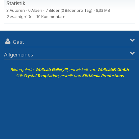
Statistik
3 Autoren - 0 Alben - 7 Bilder (0 Bilder pro Tag) - 8,33 MB
Gesamtgröße - 10 Kommentare
Gast
Allgemeines
Bildergalerie:
WoltLab Gallery™
, entwickelt von
WoltLab® GmbH
Stil:
Crystal Temptation
, erstellt von
KittMedia Productions