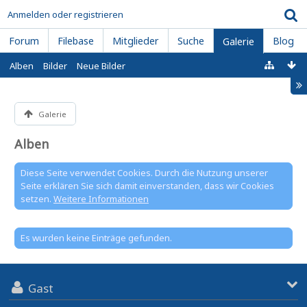
Anmelden oder registrieren
Forum
Filebase
Mitglieder
Suche
Blog
Galerie
Alben
Bilder
Neue Bilder
Galerie
Alben
Diese Seite verwendet Cookies. Durch die Nutzung unserer
Seite erklären Sie sich damit einverstanden, dass wir Cookies
setzen.
Weitere Informationen
Es wurden keine Einträge gefunden.
Gast