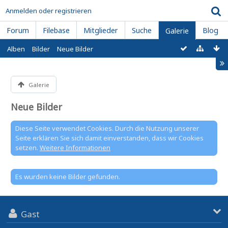
Anmelden oder registrieren
Forum
Filebase
Mitglieder
Suche
Blog
Galerie
Alben
Bilder
Neue Bilder
Galerie
Neue Bilder
Diese Seite verwendet Cookies. Durch die Nutzung unserer
Seite erklären Sie sich damit einverstanden, dass wir Cookies
setzen.
Weitere Informationen
Es wurden keine Bilder gefunden.
Gast