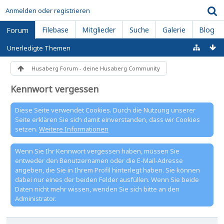
Anmelden oder registrieren
Filebase
Mitglieder
Suche
Galerie
Blog
Forum
Unerledigte Themen
Husaberg Forum - deine Husaberg Community
Kennwort vergessen
Diese Seite verwendet Cookies. Durch die Nutzung unserer
Seite erklären Sie sich damit einverstanden, dass wir Cookies
setzen.
Weitere Informationen
Wenn Sie Ihr Kennwort vergessen haben, müssen Sie
entweder den Benutzernamen oder die E-Mail-Adresse
angeben, die Sie in Ihrem Profil hinterlegt haben. Sie können
dabei nur eines der beiden Felder ausfüllen. Wenn Sie beide
Daten nicht mehr wissen, wenden Sie sich bitte an den
Administrator.