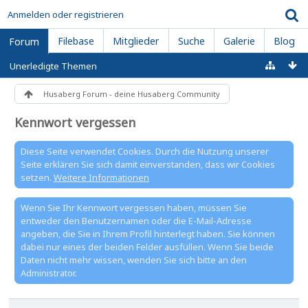
Anmelden oder registrieren
Filebase
Mitglieder
Suche
Galerie
Blog
Forum
Unerledigte Themen
Husaberg Forum - deine Husaberg Community
Kennwort vergessen
Diese Seite verwendet Cookies. Durch die Nutzung unserer
Seite erklären Sie sich damit einverstanden, dass wir Cookies
setzen.
Weitere Informationen
Wenn Sie Ihr Kennwort vergessen haben, müssen Sie
entweder den Benutzernamen oder die E-Mail-Adresse
angeben, die Sie in Ihrem Profil hinterlegt haben. Sie können
dabei nur eines der beiden Felder ausfüllen. Wenn Sie beide
Daten nicht mehr wissen, wenden Sie sich bitte an den
Administrator.