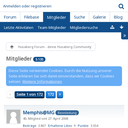
Anmelden oder registrieren
Forum
Filebase
Suche
Galerie
Blog
Mitglieder
Letzte Aktivitäten
Team-Mitglieder
Mitgliedersuche
Husaberg Forum - deine Husaberg Community
Mitglieder
5.135
Diese Seite verwendet Cookies. Durch die Nutzung unserer
Seite erklären Sie sich damit einverstanden, dass wir Cookies
setzen.
Weitere Informationen
Seite 1 von 172
172
Memphis@MG
Rennleitung
40
Mitglied seit 27. April 2008
Beiträge
3.867
Erhaltene Likes
9
Punkte
3.054