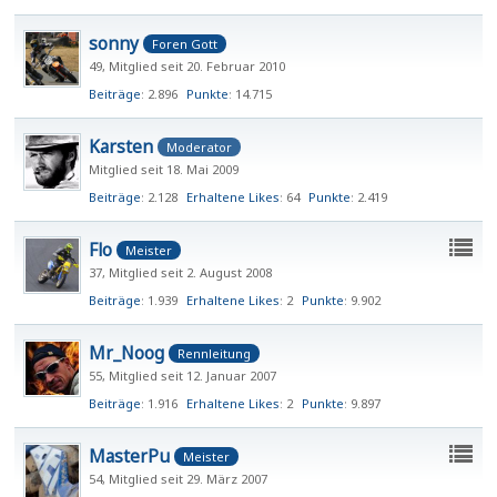
sonny
Foren Gott
49
Mitglied seit 20. Februar 2010
Beiträge
2.896
Punkte
14.715
Karsten
Moderator
Mitglied seit 18. Mai 2009
Beiträge
2.128
Erhaltene Likes
64
Punkte
2.419
Flo
Meister
37
Mitglied seit 2. August 2008
Beiträge
1.939
Erhaltene Likes
2
Punkte
9.902
Mr_Noog
Rennleitung
55
Mitglied seit 12. Januar 2007
Beiträge
1.916
Erhaltene Likes
2
Punkte
9.897
MasterPu
Meister
54
Mitglied seit 29. März 2007