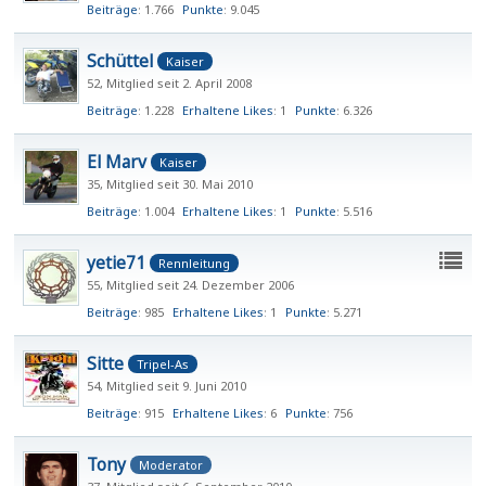
Beiträge
1.766
Punkte
9.045
Schüttel
Kaiser
52
Mitglied seit 2. April 2008
Beiträge
1.228
Erhaltene Likes
1
Punkte
6.326
El Marv
Kaiser
35
Mitglied seit 30. Mai 2010
Beiträge
1.004
Erhaltene Likes
1
Punkte
5.516
yetie71
Rennleitung
55
Mitglied seit 24. Dezember 2006
Beiträge
985
Erhaltene Likes
1
Punkte
5.271
Sitte
Tripel-As
54
Mitglied seit 9. Juni 2010
Beiträge
915
Erhaltene Likes
6
Punkte
756
Tony
Moderator