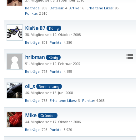
37
Mitglied seit 6. September 2010
Beiträge
808
Dateien
4
Artikel
6
Erhaltene Likes
95
Punkte
2.510
KlaNe 87
König
38
Mitglied seit 19. Oktober 2008
Beiträge
801
Punkte
4.380
hribman
König
51
Mitglied seit 19. Februar 2007
Beiträge
798
Punkte
4.155
oli_s
Rennleitung
46
Mitglied seit 16. Juni 2008
Beiträge
788
Erhaltene Likes
3
Punkte
4.068
Mike
Gründer
44
Mitglied seit 17. Oktober 2006
Beiträge
706
Punkte
3.920