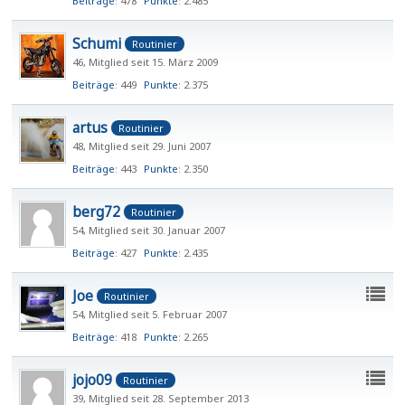
Beiträge
478
Punkte
2.485
Schumi
Routinier
46
Mitglied seit 15. März 2009
Beiträge
449
Punkte
2.375
artus
Routinier
48
Mitglied seit 29. Juni 2007
Beiträge
443
Punkte
2.350
berg72
Routinier
54
Mitglied seit 30. Januar 2007
Beiträge
427
Punkte
2.435
Joe
Routinier
54
Mitglied seit 5. Februar 2007
Beiträge
418
Punkte
2.265
jojo09
Routinier
39
Mitglied seit 28. September 2013