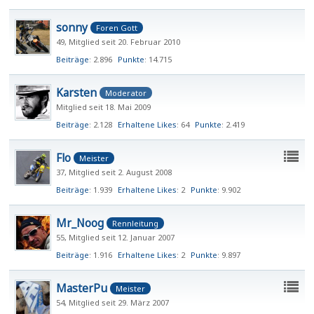
sonny
Foren Gott
49
Mitglied seit 20. Februar 2010
Beiträge
2.896
Punkte
14.715
Karsten
Moderator
Mitglied seit 18. Mai 2009
Beiträge
2.128
Erhaltene Likes
64
Punkte
2.419
Flo
Meister
37
Mitglied seit 2. August 2008
Beiträge
1.939
Erhaltene Likes
2
Punkte
9.902
Mr_Noog
Rennleitung
55
Mitglied seit 12. Januar 2007
Beiträge
1.916
Erhaltene Likes
2
Punkte
9.897
MasterPu
Meister
54
Mitglied seit 29. März 2007