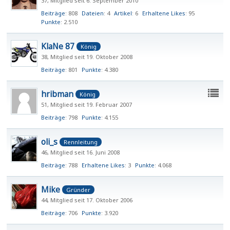
37
Mitglied seit 6. September 2010
Beiträge
808
Dateien
4
Artikel
6
Erhaltene Likes
95
Punkte
2.510
KlaNe 87
König
38
Mitglied seit 19. Oktober 2008
Beiträge
801
Punkte
4.380
hribman
König
51
Mitglied seit 19. Februar 2007
Beiträge
798
Punkte
4.155
oli_s
Rennleitung
46
Mitglied seit 16. Juni 2008
Beiträge
788
Erhaltene Likes
3
Punkte
4.068
Mike
Gründer
44
Mitglied seit 17. Oktober 2006
Beiträge
706
Punkte
3.920