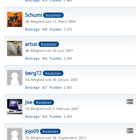
Beiträge
478
Punkte
2.485
Schumi
Routinier
46
Mitglied seit 15. März 2009
Beiträge
449
Punkte
2.375
artus
Routinier
48
Mitglied seit 29. Juni 2007
Beiträge
443
Punkte
2.350
berg72
Routinier
54
Mitglied seit 30. Januar 2007
Beiträge
427
Punkte
2.435
Joe
Routinier
54
Mitglied seit 5. Februar 2007
Beiträge
418
Punkte
2.265
jojo09
Routinier
39
Mitglied seit 28. September 2013