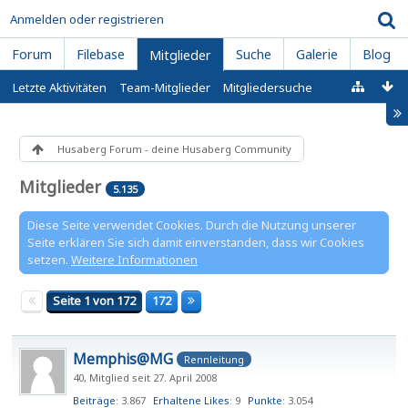
Anmelden oder registrieren
Forum
Filebase
Suche
Galerie
Blog
Mitglieder
Letzte Aktivitäten
Team-Mitglieder
Mitgliedersuche
Husaberg Forum - deine Husaberg Community
Mitglieder
5.135
Diese Seite verwendet Cookies. Durch die Nutzung unserer
Seite erklären Sie sich damit einverstanden, dass wir Cookies
setzen.
Weitere Informationen
Seite 1 von 172
172
Memphis@MG
Rennleitung
40
Mitglied seit 27. April 2008
Beiträge
3.867
Erhaltene Likes
9
Punkte
3.054