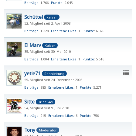
Beiträge
1.766
Punkte
9.045
Schüttel
Kaiser
52
Mitglied seit 2. April 2008
Beiträge
1.228
Erhaltene Likes
1
Punkte
6.326
El Marv
Kaiser
35
Mitglied seit 30. Mai 2010
Beiträge
1.004
Erhaltene Likes
1
Punkte
5.516
yetie71
Rennleitung
55
Mitglied seit 24. Dezember 2006
Beiträge
985
Erhaltene Likes
1
Punkte
5.271
Sitte
Tripel-As
54
Mitglied seit 9. Juni 2010
Beiträge
915
Erhaltene Likes
6
Punkte
756
Tony
Moderator