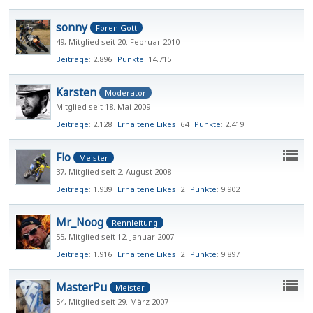
sonny
Foren Gott
49
Mitglied seit 20. Februar 2010
Beiträge
2.896
Punkte
14.715
Karsten
Moderator
Mitglied seit 18. Mai 2009
Beiträge
2.128
Erhaltene Likes
64
Punkte
2.419
Flo
Meister
37
Mitglied seit 2. August 2008
Beiträge
1.939
Erhaltene Likes
2
Punkte
9.902
Mr_Noog
Rennleitung
55
Mitglied seit 12. Januar 2007
Beiträge
1.916
Erhaltene Likes
2
Punkte
9.897
MasterPu
Meister
54
Mitglied seit 29. März 2007