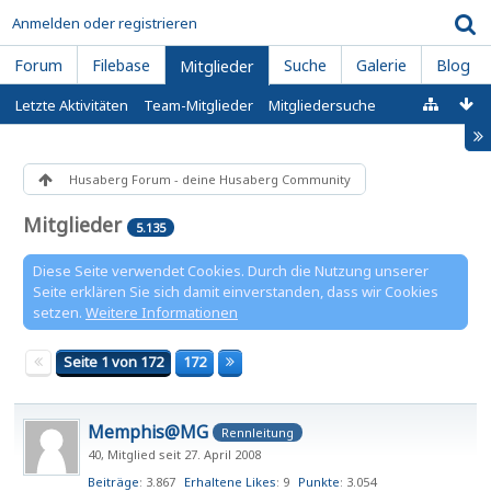
Anmelden oder registrieren
Forum
Filebase
Suche
Galerie
Blog
Mitglieder
Letzte Aktivitäten
Team-Mitglieder
Mitgliedersuche
Husaberg Forum - deine Husaberg Community
Mitglieder
5.135
Diese Seite verwendet Cookies. Durch die Nutzung unserer
Seite erklären Sie sich damit einverstanden, dass wir Cookies
setzen.
Weitere Informationen
Seite 1 von 172
172
Memphis@MG
Rennleitung
40
Mitglied seit 27. April 2008
Beiträge
3.867
Erhaltene Likes
9
Punkte
3.054