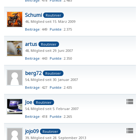
Beiträge
478
Punkte
2.485
Schumi
Routinier
46
Mitglied seit 15. März 2009
Beiträge
449
Punkte
2.375
artus
Routinier
48
Mitglied seit 29. Juni 2007
Beiträge
443
Punkte
2.350
berg72
Routinier
54
Mitglied seit 30. Januar 2007
Beiträge
427
Punkte
2.435
Joe
Routinier
54
Mitglied seit 5. Februar 2007
Beiträge
418
Punkte
2.265
jojo09
Routinier
39
Mitglied seit 28. September 2013