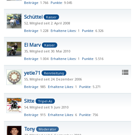
Beiträge
1.766
Punkte
9.045
Schüttel
Kaiser
52
Mitglied seit 2. April 2008
Beiträge
1.228
Erhaltene Likes
1
Punkte
6.326
El Marv
Kaiser
35
Mitglied seit 30. Mai 2010
Beiträge
1.004
Erhaltene Likes
1
Punkte
5.516
yetie71
Rennleitung
55
Mitglied seit 24. Dezember 2006
Beiträge
985
Erhaltene Likes
1
Punkte
5.271
Sitte
Tripel-As
54
Mitglied seit 9. Juni 2010
Beiträge
915
Erhaltene Likes
6
Punkte
756
Tony
Moderator