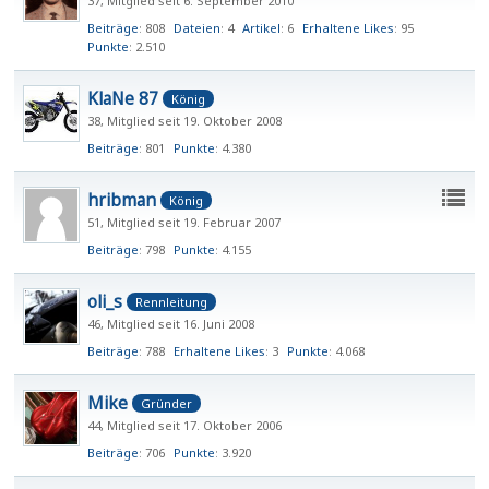
37
Mitglied seit 6. September 2010
Beiträge
808
Dateien
4
Artikel
6
Erhaltene Likes
95
Punkte
2.510
KlaNe 87
König
38
Mitglied seit 19. Oktober 2008
Beiträge
801
Punkte
4.380
hribman
König
51
Mitglied seit 19. Februar 2007
Beiträge
798
Punkte
4.155
oli_s
Rennleitung
46
Mitglied seit 16. Juni 2008
Beiträge
788
Erhaltene Likes
3
Punkte
4.068
Mike
Gründer
44
Mitglied seit 17. Oktober 2006
Beiträge
706
Punkte
3.920