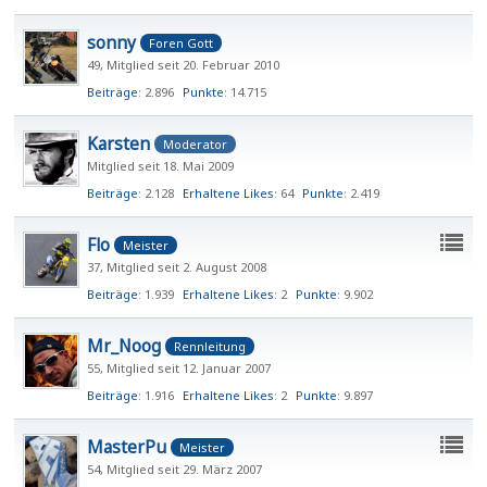
sonny
Foren Gott
49
Mitglied seit 20. Februar 2010
Beiträge
2.896
Punkte
14.715
Karsten
Moderator
Mitglied seit 18. Mai 2009
Beiträge
2.128
Erhaltene Likes
64
Punkte
2.419
Flo
Meister
37
Mitglied seit 2. August 2008
Beiträge
1.939
Erhaltene Likes
2
Punkte
9.902
Mr_Noog
Rennleitung
55
Mitglied seit 12. Januar 2007
Beiträge
1.916
Erhaltene Likes
2
Punkte
9.897
MasterPu
Meister
54
Mitglied seit 29. März 2007