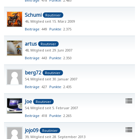
Beiträge
478
Punkte
2.485
Schumi
Routinier
46
Mitglied seit 15. März 2009
Beiträge
449
Punkte
2.375
artus
Routinier
48
Mitglied seit 29. Juni 2007
Beiträge
443
Punkte
2.350
berg72
Routinier
54
Mitglied seit 30. Januar 2007
Beiträge
427
Punkte
2.435
Joe
Routinier
54
Mitglied seit 5. Februar 2007
Beiträge
418
Punkte
2.265
jojo09
Routinier
39
Mitglied seit 28. September 2013