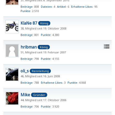
37
Mitglied seit 6. September 2010
Beiträge
808
Dateien
4
Artikel
6
Erhaltene Likes
95
Punkte
2.510
KlaNe 87
König
38
Mitglied seit 19. Oktober 2008
Beiträge
801
Punkte
4.380
hribman
König
51
Mitglied seit 19. Februar 2007
Beiträge
798
Punkte
4.155
oli_s
Rennleitung
46
Mitglied seit 16. Juni 2008
Beiträge
788
Erhaltene Likes
3
Punkte
4.068
Mike
Gründer
44
Mitglied seit 17. Oktober 2006
Beiträge
706
Punkte
3.920