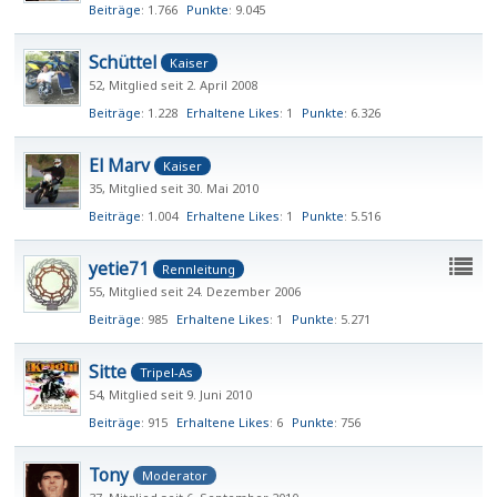
Beiträge
1.766
Punkte
9.045
Schüttel
Kaiser
52
Mitglied seit 2. April 2008
Beiträge
1.228
Erhaltene Likes
1
Punkte
6.326
El Marv
Kaiser
35
Mitglied seit 30. Mai 2010
Beiträge
1.004
Erhaltene Likes
1
Punkte
5.516
yetie71
Rennleitung
55
Mitglied seit 24. Dezember 2006
Beiträge
985
Erhaltene Likes
1
Punkte
5.271
Sitte
Tripel-As
54
Mitglied seit 9. Juni 2010
Beiträge
915
Erhaltene Likes
6
Punkte
756
Tony
Moderator