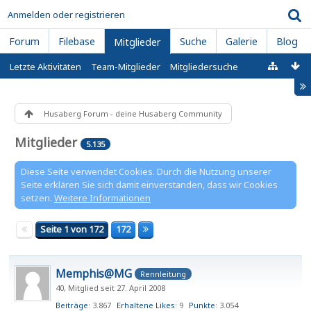
Anmelden oder registrieren
Forum
Filebase
Suche
Galerie
Blog
Mitglieder
Letzte Aktivitäten
Team-Mitglieder
Mitgliedersuche
Husaberg Forum - deine Husaberg Community
Mitglieder
5.135
Diese Seite verwendet Cookies. Durch die Nutzung unserer
Seite erklären Sie sich damit einverstanden, dass wir Cookies
setzen.
Weitere Informationen
Seite 1 von 172
172
Memphis@MG
Rennleitung
40
Mitglied seit 27. April 2008
Beiträge
3.867
Erhaltene Likes
9
Punkte
3.054