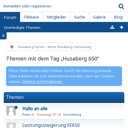
Anmelden oder registrieren
Filebase
Mitglieder
Suche
Galerie
Blog
Forum
Unerledigte Themen
Husaberg Forum - deine Husaberg Community
Themen mit dem Tag „Husaberg 650“
Diese Seite verwendet Cookies. Durch die Nutzung unserer
Seite erklären Sie sich damit einverstanden, dass wir Cookies
setzen.
Weitere Informationen
Themen
Hallo an alle
Peter-S
Dienstag, 01:14
Vorstellung
Leistungssteigerung FE650