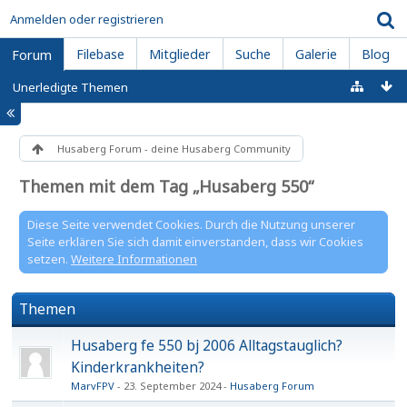
Anmelden oder registrieren
Filebase
Mitglieder
Suche
Galerie
Blog
Forum
Unerledigte Themen
Husaberg Forum - deine Husaberg Community
Themen mit dem Tag „Husaberg 550“
Diese Seite verwendet Cookies. Durch die Nutzung unserer
Seite erklären Sie sich damit einverstanden, dass wir Cookies
setzen.
Weitere Informationen
Themen
Husaberg fe 550 bj 2006 Alltagstauglich?
Kinderkrankheiten?
MarvFPV
23. September 2024
Husaberg Forum