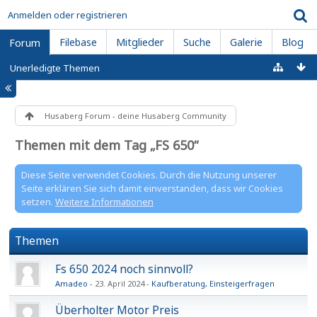
Anmelden oder registrieren
Filebase
Mitglieder
Suche
Galerie
Blog
Forum
Unerledigte Themen
Husaberg Forum - deine Husaberg Community
Themen mit dem Tag „FS 650“
Diese Seite verwendet Cookies. Durch die Nutzung unserer
Seite erklären Sie sich damit einverstanden, dass wir Cookies
setzen.
Weitere Informationen
Themen
Fs 650 2024 noch sinnvoll?
Amadeo
23. April 2024
Kaufberatung, Einsteigerfragen
Überholter Motor Preis