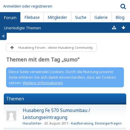
Anmelden oder registrieren
Filebase
Mitglieder
Suche
Galerie
Blog
Forum
Unerledigte Themen
Husaberg Forum - deine Husaberg Community
Themen mit dem Tag „sumo“
Diese Seite verwendet Cookies. Durch die Nutzung unserer
Seite erklären Sie sich damit einverstanden, dass wir Cookies
setzen.
Weitere Informationen
Themen
Husaberg Fe 570 Sumoumbau /
Leistungseintragung
HusaStefan
20. August 2017
Kaufberatung, Einsteigerfragen