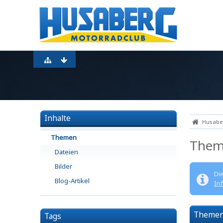
Inhalte
Husaber
Themen
Them
Dateien
Bilder
Di
Blog-Artikel
In
Theme
Tags