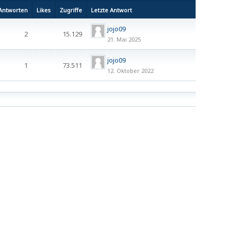
Antworten
Likes
Zugriffe
Letzte Antwort
jojo09
2
15.129
21. Mai 2025
jojo09
1
73.511
12. Oktober 2022