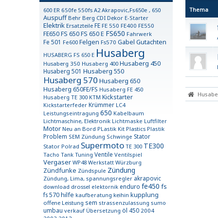
Thema
600 ER
650fe 550fs
A2
Akrapovic,Fs650e , 650
Auspuff
Behr
Berg
CDI
Dekor
E-Starter
Elektrik
FE
Ersatzteile
FE 550
FE400
FE550
FS650
FE650
FS 650
FS 650 E
Fahrwerk
Gutachten
Fe 501
Felgen
Gabel
Fe600
Fs570
Husaberg
HUSABERG FS 650 E
Husaberg 450
Husaberg 350
Husaberg 400
Husaberg 550
Husaberg 501
Husaberg 570
Husaberg 650
Husaberg 650FE/FS
Husaberg FE 450
Husaber
Kickstarter
Husaberg TE 300
KTM
Krümmer
Kickstarterfeder
LC4
650
Leistungseintragung
Kabelbaum
Lichtmaschine, Elektronik
Lichtmaske
Luftfilter
Motor
Neu an Bord
PLastik Kit
Plastics
Plastik
Problem
Stator
SEM Zündung
Schwinge
Supermoto
TE300
Stator Polrad
TE 300
Ventile
Tacho
Tank
Tuning
Ventilspiel
Vergaser
WP48
Werkstatt
Würzburg
Zündung
Zündfunke
Zündspule
akrapovic
Zündung, Lima, spannungsregler
fe450
fs
enduro
download
drossel
elektornik
fs 570
hilfe
kupplung
kaufberatung
keihin
sem
offene Leistung
strassenzulassung
sumo
umbau
öl
450
verkauf
Übersetzung
2004