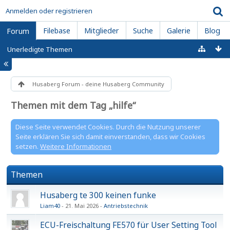
Anmelden oder registrieren
Filebase
Mitglieder
Suche
Galerie
Blog
Forum
Unerledigte Themen
Husaberg Forum - deine Husaberg Community
Themen mit dem Tag „hilfe“
Diese Seite verwendet Cookies. Durch die Nutzung unserer
Seite erklären Sie sich damit einverstanden, dass wir Cookies
setzen.
Weitere Informationen
Themen
Husaberg te 300 keinen funke
Liam40
21. Mai 2026
Antriebstechnik
ECU-Freischaltung FE570 für User Setting Tool