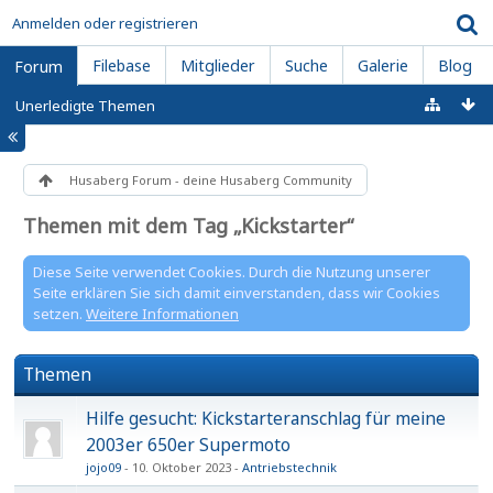
Anmelden oder registrieren
Filebase
Mitglieder
Suche
Galerie
Blog
Forum
Unerledigte Themen
Husaberg Forum - deine Husaberg Community
Themen mit dem Tag „Kickstarter“
Diese Seite verwendet Cookies. Durch die Nutzung unserer
Seite erklären Sie sich damit einverstanden, dass wir Cookies
setzen.
Weitere Informationen
Themen
Hilfe gesucht: Kickstarteranschlag für meine
2003er 650er Supermoto
jojo09
10. Oktober 2023
Antriebstechnik