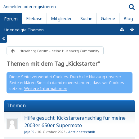
Anmelden oder registrieren
Filebase
Mitglieder
Suche
Galerie
Blog
Forum
Unerledigte Themen
Husaberg Forum - deine Husaberg Community
Themen mit dem Tag „Kickstarter“
Diese Seite verwendet Cookies. Durch die Nutzung unserer
Seite erklären Sie sich damit einverstanden, dass wir Cookies
setzen.
Weitere Informationen
Themen
Hilfe gesucht: Kickstarteranschlag für meine
2003er 650er Supermoto
jojo09
10. Oktober 2023
Antriebstechnik