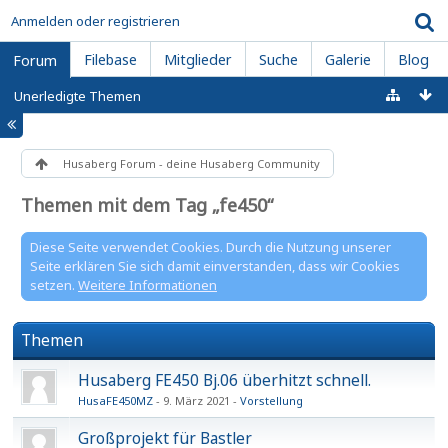
Anmelden oder registrieren
Filebase
Mitglieder
Suche
Galerie
Blog
Forum
Unerledigte Themen
Husaberg Forum - deine Husaberg Community
Themen mit dem Tag „fe450“
Diese Seite verwendet Cookies. Durch die Nutzung unserer
Seite erklären Sie sich damit einverstanden, dass wir Cookies
setzen.
Weitere Informationen
Themen
Husaberg FE450 Bj.06 überhitzt schnell.
HusaFE450MZ
9. März 2021
Vorstellung
Großprojekt für Bastler