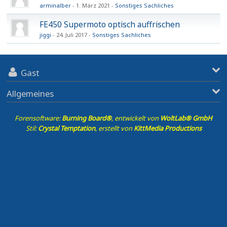
arminalber
1. März 2021
Sonstiges Sachliches
FE450 Supermoto optisch auffrischen
jiggi
24. Juli 2017
Sonstiges Sachliches
Gast
Allgemeines
Forensoftware:
Burning Board®
, entwickelt von
WoltLab® GmbH
Stil:
Crystal Temptation
, erstellt von
KittMedia Productions