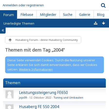
Anmelden oder registrieren
Filebase
Mitglieder
Suche
Galerie
Blog
Forum
Unerledigte Themen
Husaberg Forum - deine Husaberg Community
Themen mit dem Tag „2004“
Diese Seite verwendet Cookies. Durch die Nutzung unserer
Seite erklären Sie sich damit einverstanden, dass wir Cookies
setzen.
Weitere Informationen
Themen
Leistungssteigerung FE650
jojo09
12. Oktober 2022
Tuning und Umbauten
Husaberg FE 550 2004