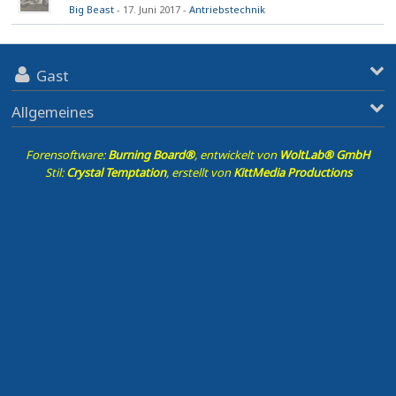
Big Beast
17. Juni 2017
Antriebstechnik
Gast
Allgemeines
Forensoftware:
Burning Board®
, entwickelt von
WoltLab® GmbH
Stil:
Crystal Temptation
, erstellt von
KittMedia Productions