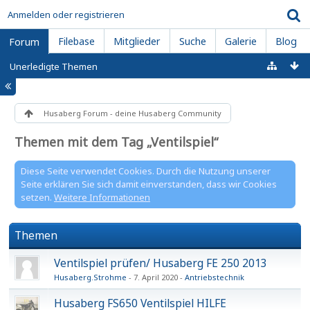
Anmelden oder registrieren
Filebase
Mitglieder
Suche
Galerie
Blog
Forum
Unerledigte Themen
Husaberg Forum - deine Husaberg Community
Themen mit dem Tag „Ventilspiel“
Diese Seite verwendet Cookies. Durch die Nutzung unserer
Seite erklären Sie sich damit einverstanden, dass wir Cookies
setzen.
Weitere Informationen
Themen
Ventilspiel prüfen/ Husaberg FE 250 2013
Husaberg.Strohme
7. April 2020
Antriebstechnik
Husaberg FS650 Ventilspiel HILFE