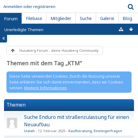
Anmelden oder registrieren
Filebase
Mitglieder
Suche
Galerie
Blog
Forum
Unerledigte Themen
Husaberg Forum - deine Husaberg Community
Themen mit dem Tag „KTM“
Diese Seite verwendet Cookies. Durch die Nutzung unserer
Seite erklären Sie sich damit einverstanden, dass wir Cookies
setzen.
Weitere Informationen
Themen
Suche Enduro mit straßenzulassung für einen
Neuaufbau
Uialah
12. Februar 2025
Kaufberatung, Einsteigerfragen