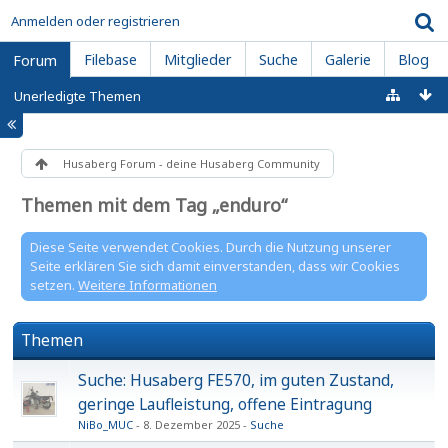
Anmelden oder registrieren
Filebase
Mitglieder
Suche
Galerie
Blog
Forum
Unerledigte Themen
Husaberg Forum - deine Husaberg Community
Themen mit dem Tag „enduro“
Diese Seite verwendet Cookies. Durch die Nutzung unserer
Seite erklären Sie sich damit einverstanden, dass wir Cookies
setzen.
Weitere Informationen
Themen
Suche: Husaberg FE570, im guten Zustand,
geringe Laufleistung, offene Eintragung
NiBo_MUC
8. Dezember 2025
Suche