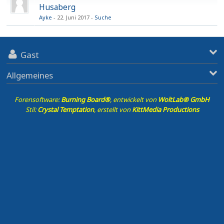
Husaberg
Ayke
22. Juni 2017
Suche
Gast
Allgemeines
Forensoftware:
Burning Board®
, entwickelt von
WoltLab® GmbH
Stil:
Crystal Temptation
, erstellt von
KittMedia Productions