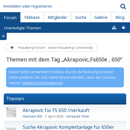
Anmelden oder registrieren
Filebase
Mitglieder
Suche
Galerie
Blog
Forum
Unerledigte Themen
Husaberg Forum - deine Husaberg Community
Themen mit dem Tag „Akrapovic,Fs650e , 650“
Diese Seite verwendet Cookies. Durch die Nutzung unserer
Seite erklären Sie sich damit einverstanden, dass wir Cookies
setzen.
Weitere Informationen
Themen
Akrapovic für FS 650 //verkauft
Hamster250
7. April 2020
Verkaufe Teile
Suche Akrapovic Komplettanlage für 650er