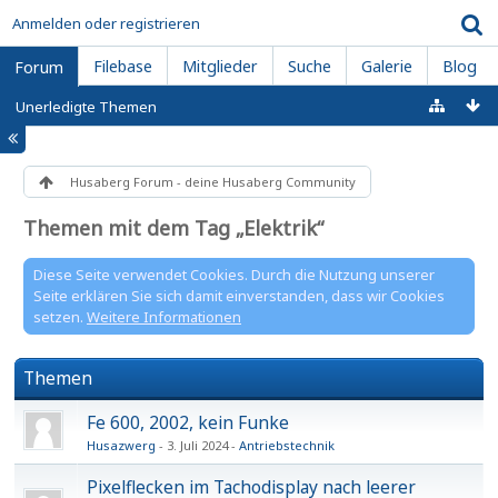
Anmelden oder registrieren
Filebase
Mitglieder
Suche
Galerie
Blog
Forum
Unerledigte Themen
Husaberg Forum - deine Husaberg Community
Themen mit dem Tag „Elektrik“
Diese Seite verwendet Cookies. Durch die Nutzung unserer
Seite erklären Sie sich damit einverstanden, dass wir Cookies
setzen.
Weitere Informationen
Themen
Fe 600, 2002, kein Funke
Husazwerg
3. Juli 2024
Antriebstechnik
Pixelflecken im Tachodisplay nach leerer